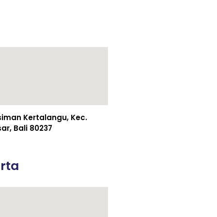
esiman Kertalangu, Kec.
r, Bali 80237
rta