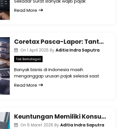
Sekadar Surat Banyak wajib pajak
Read More
Coretax Pasca-Lapor: Tantangan dan Strategi Menghadapinya
Aditia Indra Saputra
On
1 April 2026
By
Tak Berkategori
Banyak bisnis di Indonesia masih
menganggap urusan pajak selesai saat
Read More
Keuntungan Memiliki Konsultan Pajak Retainer untuk Bisnis di Bali
Aditia Indra Saputra
On
6 Maret 2026
By