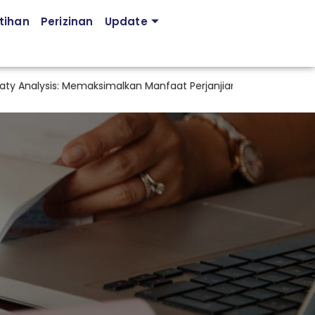
tihan
Perizinan
Update
is: Memaksimalkan Manfaat Perjanjian Pajak Internasional dan Me