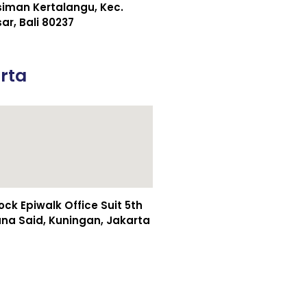
esiman Kertalangu, Kec.
r, Bali 80237
rta
k Epiwalk Office Suit 5th
asuna Said, Kuningan, Jakarta