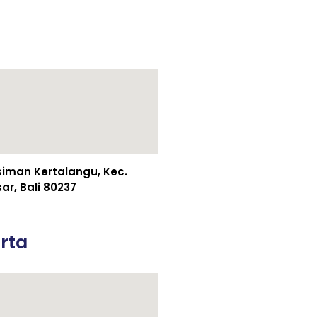
esiman Kertalangu, Kec.
r, Bali 80237
rta