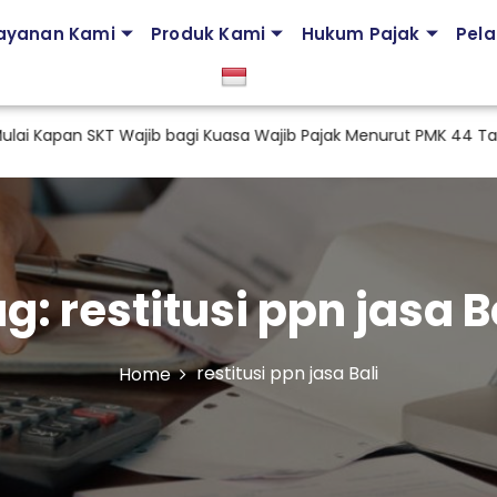
ayanan Kami
Produk Kami
Hukum Pajak
Pela
pan SKT Wajib bagi Kuasa Wajib Pajak Menurut PMK 44 Tahun 
ag:
restitusi ppn jasa B
restitusi ppn jasa Bali
Home