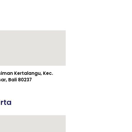
esiman Kertalangu, Kec.
r, Bali 80237
rta