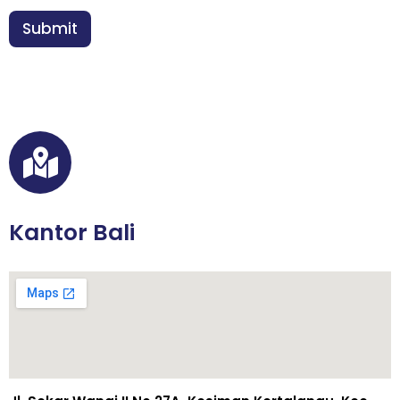
a
n
Submit
*
Kantor Bali