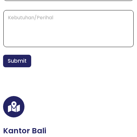
l
p
N
K
/
a
e
W
m
b
A
a
u
*
*
t
N
u
a
h
m
a
a
n
Submit
*
Kantor Bali