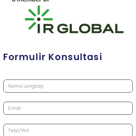
Formulir Konsultasi
N
a
m
a
E
*
m
a
i
T
l
e
*