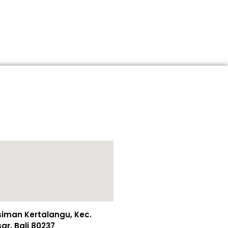
esiman Kertalangu, Kec.
r, Bali 80237