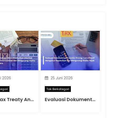
i 2026
25 Juni 2026
tegori
Tak Berkategori
Jasa Tax Treaty Analysis: Memaksimalkan Manfaat Perjanjian Pajak Internasional dan Mengurangi Risiko Pajak Lintas Negara
Evaluasi Dokumentasi Transfer Pricing: Cara Efektif Mengukur Kepatuhan dan Mengurangi Risiko Pajak