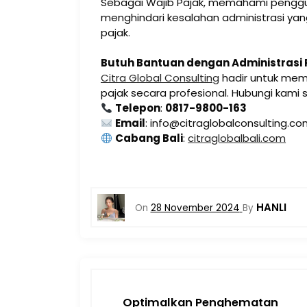
Sebagai Wajib Pajak, memahami penggun
menghindari kesalahan administrasi y
pajak.
Butuh Bantuan dengan Administrasi 
Citra Global Consulting
hadir untuk mem
pajak secara profesional. Hubungi kami 
Telepon
:
0817-9800-163
Email
: info@citraglobalconsulting.c
Cabang Bali
:
citraglobalbali.com
HANLI
On
28 November 2024
By
Optimalkan Penghematan