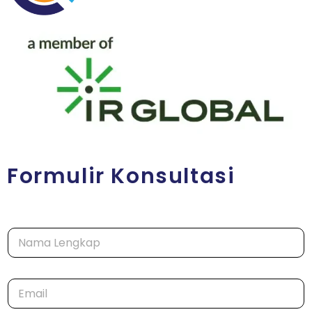
Formulir Konsultasi
N
a
m
a
E
*
m
a