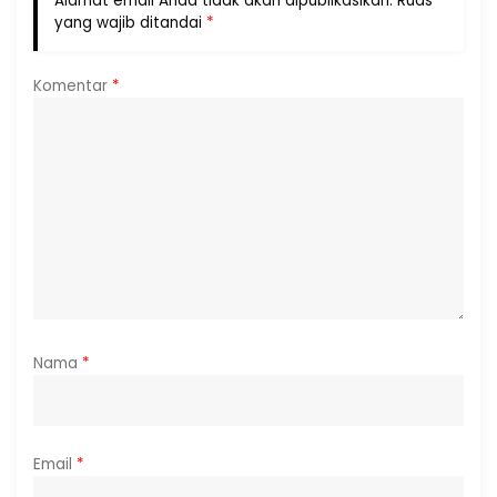
Alamat email Anda tidak akan dipublikasikan.
Ruas
yang wajib ditandai
*
Komentar
*
Nama
*
Email
*