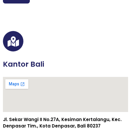
*
W
A
Kantor Bali
Jl. Sekar Wangi II No.27A, Kesiman Kertalangu, Kec.
Denpasar Tim., Kota Denpasar, Bali 80237