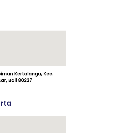
esiman Kertalangu, Kec.
r, Bali 80237
rta