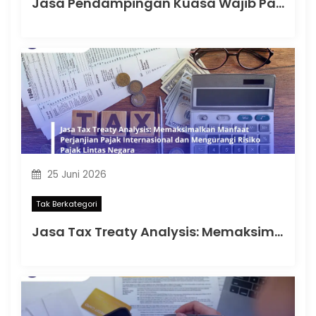
Jasa Pendampingan Kuasa Wajib Pajak: Memahami Mulai Kapan SKT Wajib bagi Kuasa Wajib Pajak Menurut PMK 44 Tahun 2026
25 Juni 2026
Tak Berkategori
Jasa Tax Treaty Analysis: Memaksimalkan Manfaat Perjanjian Pajak Internasional dan Mengurangi Risiko Pajak Lintas Negara