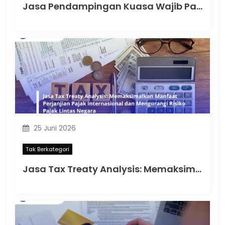
Jasa Pendampingan Kuasa Wajib Pajak: Memahami Mulai Kapan SKT Wajib bagi Kuasa Wajib Pajak Menurut PMK 44 Tahun 2026
25 Juni 2026
Tak Berkategori
Jasa Tax Treaty Analysis: Memaksimalkan Manfaat Perjanjian Pajak Internasional dan Mengurangi Risiko Pajak Lintas Negara