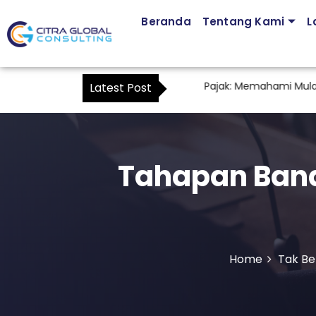
Beranda
Tentang Kami
L
asa Pendampingan Kuasa Wajib Pajak: Memahami Mulai Kapan SK
Latest Post
Tahapan Band
Home
Tak Be