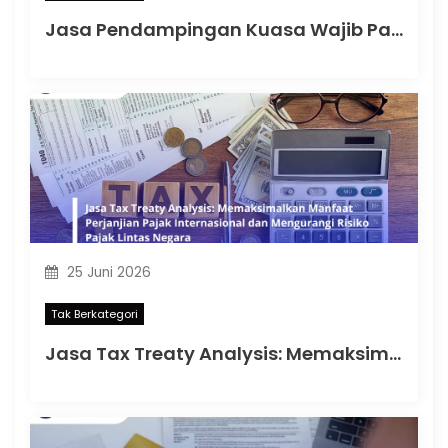
Jasa Pendampingan Kuasa Wajib Pajak: Memahami Mulai Kapan SKT Wajib bagi Kuasa Wajib Pajak Menurut PMK 44 Tahun 2026
25 Juni 2026
Tak Berkategori
Jasa Tax Treaty Analysis: Memaksimalkan Manfaat Perjanjian Pajak Internasional dan Mengurangi Risiko Pajak Lintas Negara