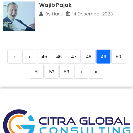
Wajib Pajak
14 Desember 2023
By
HanLi
«
‹
45
46
47
48
49
50
51
52
53
›
»