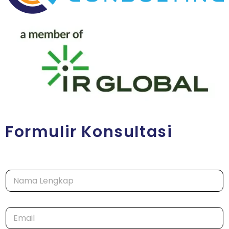
Formulir Konsultasi
N
a
m
a
E
*
m