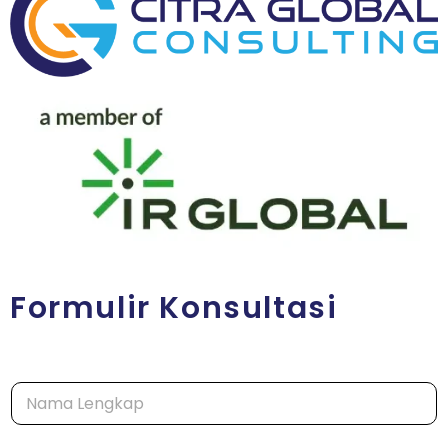
Formulir Konsultasi
*
N
*
a
E
m
m
a