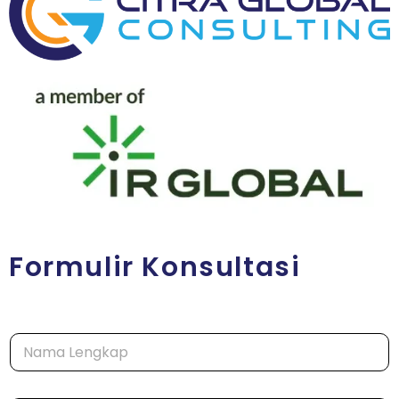
Formulir Konsultasi
N
a
m
a
T